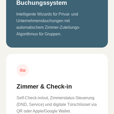
Buchungssystem
Intelligente Wizards für Privat- und
Unternehmensbuchungen mit
automatischem Zimmer-Zuteilungs-
Algorithmus für Gruppen.
vpn_key
Zimmer & Check-in
Self-Check-in/out, Zimmerstatus-Steuerung
(DND, Service) und digitale Türschlüssel via
QR oder Apple/Google Wallet.