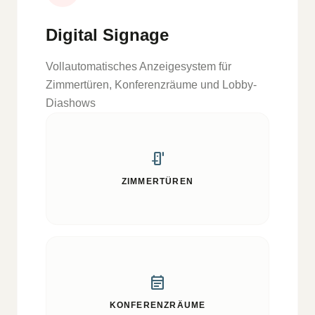
Digital Signage
Vollautomatisches Anzeigesystem für
Zimmertüren, Konferenzräume und Lobby-
Diashows
door_sensor
ZIMMERTÜREN
event_note
KONFERENZRÄUME