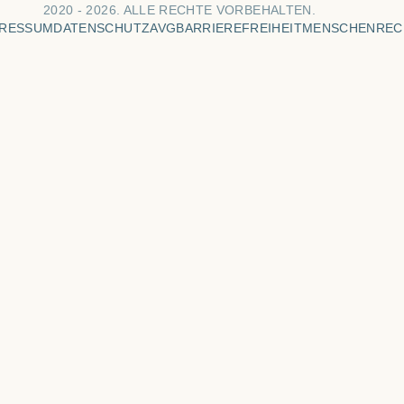
2020 -
2026. ALLE RECHTE VORBEHALTEN.
PRESSUM
DATENSCHUTZ
AVG
BARRIEREFREIHEIT
MENSCHENREC