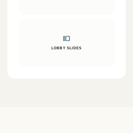
transition_slide
LOBBY SLIDES